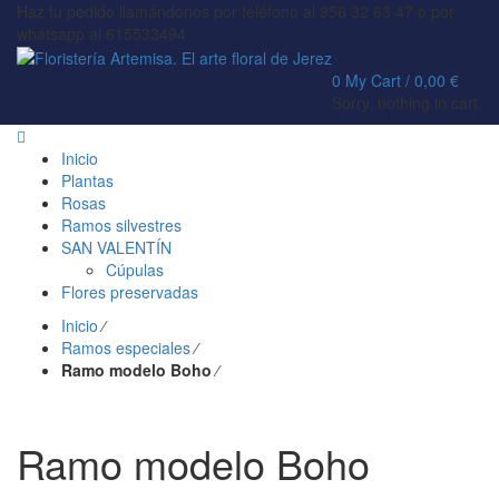
Haz tu pedido llamándonos por teléfono al 956 32 63 47 o por
whatsapp al 615533494
0
My Cart /
0,00
€
Sorry, nothing in cart.
Inicio
Plantas
Rosas
Ramos silvestres
SAN VALENTÍN
Cúpulas
Flores preservadas
Inicio
⁄
Ramos especiales
⁄
Ramo modelo Boho
⁄
Ramo modelo Boho