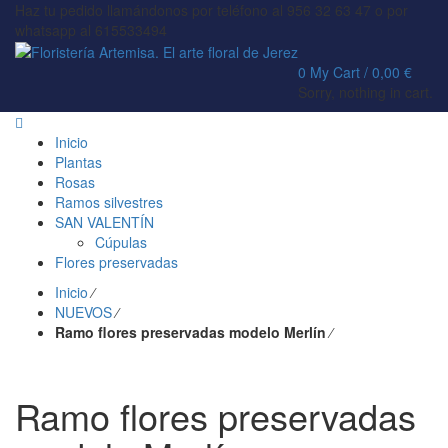
Haz tu pedido llamándonos por teléfono al 956 32 63 47 o por
whatsapp al 615533494
0
My Cart /
0,00
€
Sorry, nothing in cart.
Inicio
Plantas
Rosas
Ramos silvestres
SAN VALENTÍN
Cúpulas
Flores preservadas
Inicio
⁄
NUEVOS
⁄
Ramo flores preservadas modelo Merlín
⁄
Ramo flores preservadas