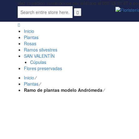
Haz tu pedido llamándonos por teléfono al 956 32 63 47 o p
Inicio
Plantas
Rosas
Ramos silvestres
SAN VALENTÍN
Cúpulas
Flores preservadas
Inicio
⁄
Plantas
⁄
Ramo de plantas modelo Andrómeda
⁄