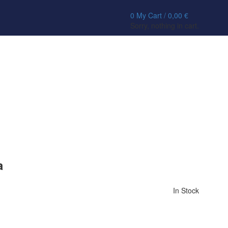
0
My Cart /
0,00
€
Sorry, nothing in cart.
a
In Stock