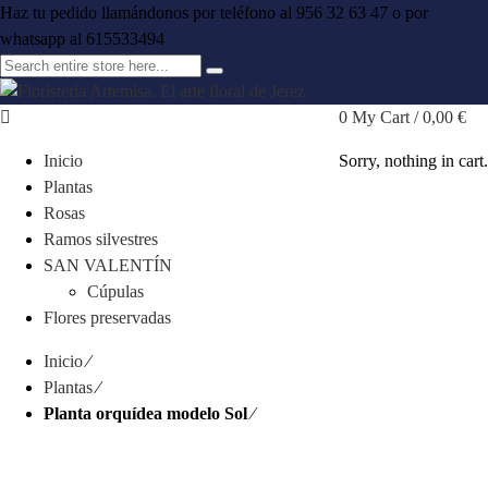
Haz tu pedido llamándonos por teléfono al 956 32 63 47 o por
whatsapp al 615533494
0
My Cart /
0,00
€
Inicio
Sorry, nothing in cart.
Plantas
Rosas
Ramos silvestres
SAN VALENTÍN
Cúpulas
Flores preservadas
Inicio
⁄
Plantas
⁄
Planta orquídea modelo Sol
⁄