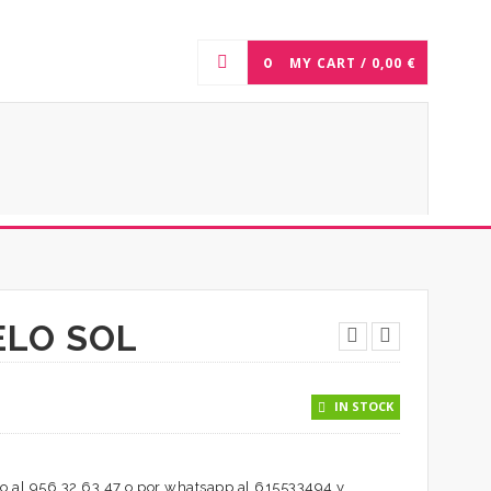
0
MY CART /
0,00
€
ELO SOL
IN STOCK
o al 956 32 63 47 o por whatsapp al 615533494 y