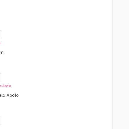
s
um
elo Apolo