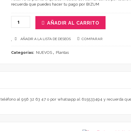
recuerda que puedes hacer tu pago por BIZUM
AÑADIR AL CARRITO
AÑADIR A LA LISTA DE DESEOS
COMPARAR
Categorías:
NUEVOS
,
Plantas
 teléfono al 956 32 63 47 o por whatsapp al 615533494 y recuerda q