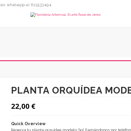
o por whatsapp al 615533494
PLANTA ORQUÍDEA MOD
22,00
€
Quick Overview
Reserva tu planta orquídea modelo Sol llamándonos por teléfon