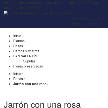
Haz tu pedido llamándonos por teléfono al 956 32 63 47 o por
whatsapp al 615533494
0
My Cart /
0,00
€
Sorry, nothing in cart.
Inicio
Plantas
Rosas
Ramos silvestres
SAN VALENTÍN
Cúpulas
Flores preservadas
Inicio
⁄
Rosas
⁄
Jarrón con una rosa
⁄
Jarrón con una rosa