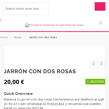
Inicio
⁄
Rosas
⁄
Jarrón con dos rosas
JARRÓN CON DOS ROSAS
20,00
€
IN STOCK
Quick Overview
Reserva tu jarrón con dos rosas llamándonos por teléfono al 956
32 63 47 o por whatsapp al 615533494 y recuerda que puedes
hacer tu pago por BIZUM