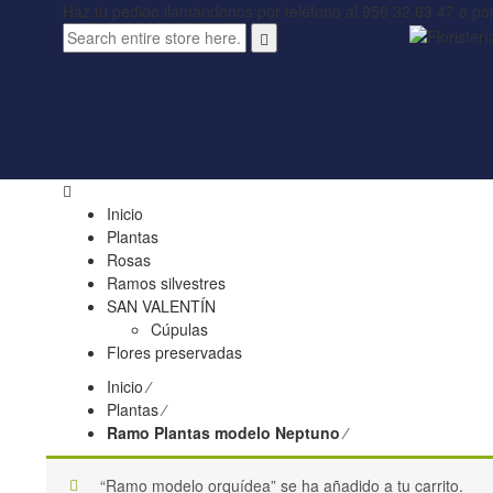
Haz tu pedido llamándonos por teléfono al 956 32 63 47 o p
Inicio
Plantas
Rosas
Ramos silvestres
SAN VALENTÍN
Cúpulas
Flores preservadas
Inicio
⁄
Plantas
⁄
Ramo Plantas modelo Neptuno
⁄
“Ramo modelo orquídea” se ha añadido a tu carrito.