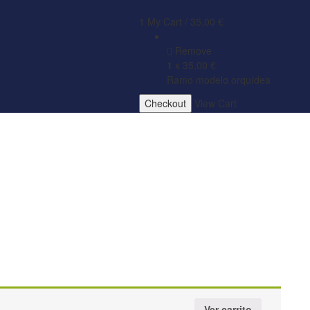
1
My Cart /
35,00
€
Remove
1
x
35,00
€
Ramo modelo orquídea
Checkout
View Cart
Ver carrito