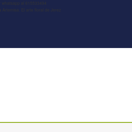
or whatsapp al 615533494