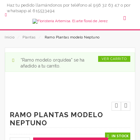
Haz tu pedido llamándonos por teléfono al 956 32 63 47 o por
whatsapp al 615533494
Inicio
⁄
Plantas
⁄
Ramo Plantas modelo Neptuno
VER CARRITO
“Ramo modelo orquídea” se ha
añadido a tu carrito.
RAMO PLANTAS MODELO
NEPTUNO
IN STOCK