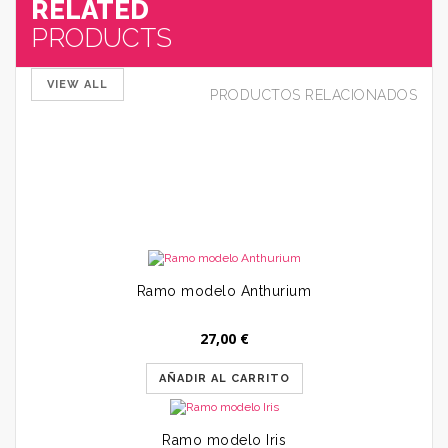
RELATED
PRODUCTS
VIEW ALL
PRODUCTOS RELACIONADOS
25
Ramo modelo Anthurium
27,00
€
AÑADIR AL CARRITO
Ramo modelo Iris