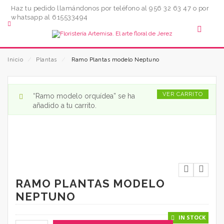
Haz tu pedido llamándonos por teléfono al 956 32 63 47 o por
whatsapp al 615533494
Inicio
⁄
Plantas
⁄
Ramo Plantas modelo Neptuno
VER CARRITO
“Ramo modelo orquídea” se ha
añadido a tu carrito.
RAMO PLANTAS MODELO
NEPTUNO
IN STOCK