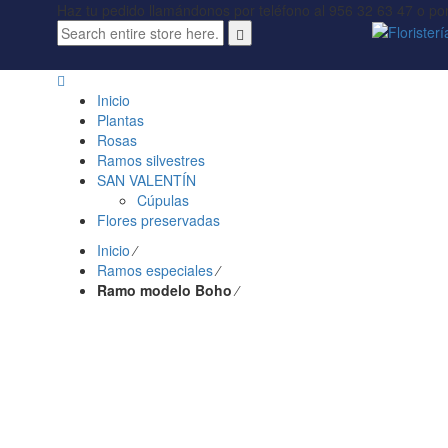
Haz tu pedido llamándonos por teléfono al 956 32 63 47 o p
Inicio
Plantas
Rosas
Ramos silvestres
SAN VALENTÍN
Cúpulas
Flores preservadas
Inicio
⁄
Ramos especiales
⁄
Ramo modelo Boho
⁄