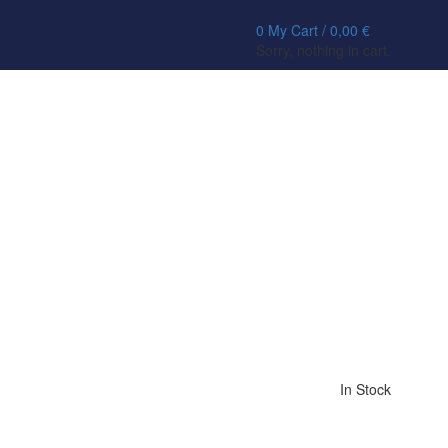
0
My Cart /
0,00
€
Sorry, nothing in cart.
In Stock