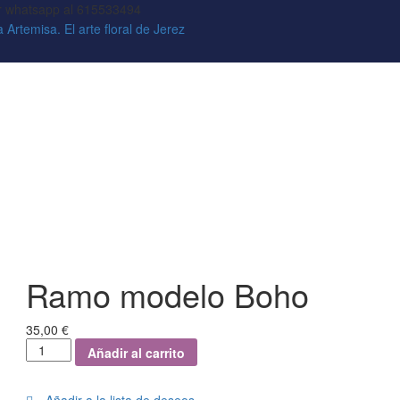
or whatsapp al 615533494
Ramo modelo Boho
35,00
€
Añadir al carrito