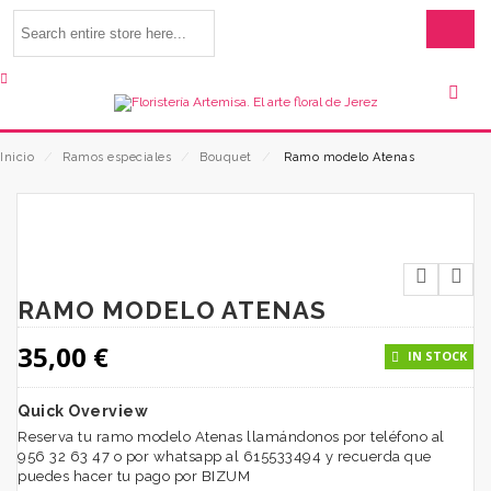
Inicio
⁄
Ramos especiales
⁄
Bouquet
⁄
Ramo modelo Atenas
RAMO MODELO ATENAS
35,00
€
IN STOCK
Quick Overview
Reserva tu ramo modelo Atenas llamándonos por teléfono al
956 32 63 47 o por whatsapp al 615533494 y recuerda que
puedes hacer tu pago por BIZUM