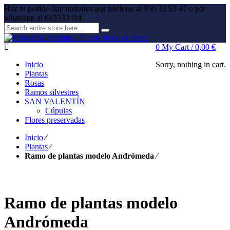
Haz tu pedido llamándonos por teléfono al 956 32 63 47 o por
whatsapp al 615533494
0
My Cart /
0,00
€
Inicio
Sorry, nothing in cart.
Plantas
Rosas
Ramos silvestres
SAN VALENTÍN
Cúpulas
Flores preservadas
Inicio
⁄
Plantas
⁄
Ramo de plantas modelo Andrómeda
⁄
Ramo de plantas modelo
Andrómeda