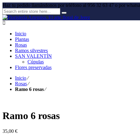
Haz tu pedido llamándonos por teléfono al 956 32 63 47 o por what
Inicio
Plantas
Rosas
Ramos silvestres
SAN VALENTÍN
Cúpulas
Flores preservadas
Inicio
⁄
Rosas
⁄
Ramo 6 rosas
⁄
Ramo 6 rosas
35,00
€