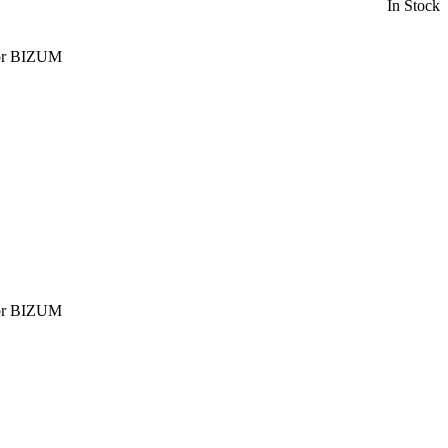
In Stock
 por BIZUM
 por BIZUM