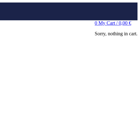
0
My Cart /
0,00
€
Sorry, nothing in cart.