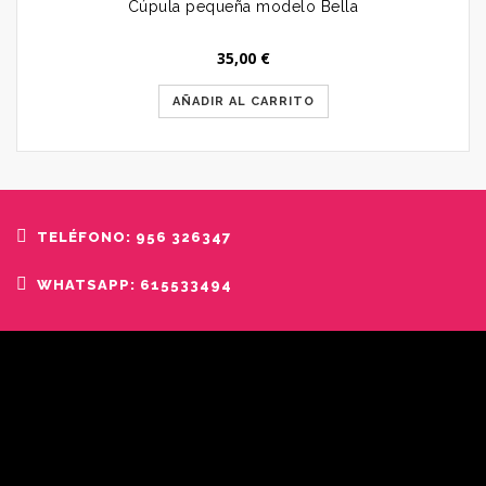
Cúpula pequeña modelo Bella
35,00
€
AÑADIR AL CARRITO
TELÉFONO: 956 326347
WHATSAPP: 615533494