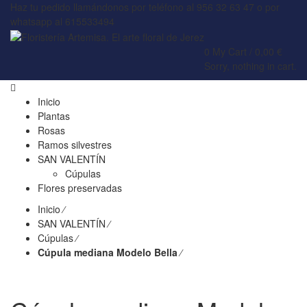
Haz tu pedido llamándonos por teléfono al 956 32 63 47 o por
whatsapp al 615533494
0
My Cart /
0,00
€
Sorry, nothing in cart.
Inicio
Plantas
Rosas
Ramos silvestres
SAN VALENTÍN
Cúpulas
Flores preservadas
Inicio
⁄
SAN VALENTÍN
⁄
Cúpulas
⁄
Cúpula mediana Modelo Bella
⁄