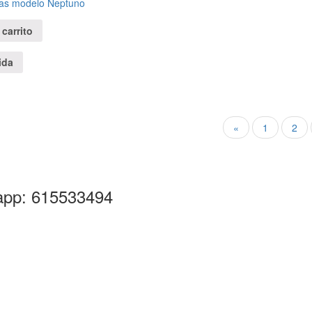
as modelo Neptuno
 carrito
ida
«
1
2
pp: 615533494