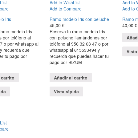
List
Add to WishList
Add to 
pare
Add to Compare
Add to
o Iris
Ramo modelo Iris con peluche
Ramo mo
45,00
€
40,00
€
ramo modelo Iris
Reserva tu ramo modelo Iris
Añadi
 por teléfono al
con peluche llamándonos por
7 o por whatsapp al
teléfono al 956 32 63 47 o por
y recuerda que
whatsapp al 615533494 y
Vista
r tu pago por
recuerda que puedes hacer tu
pago por BIZUM
 carrito
Añadir al carrito
ida
Vista rápida
List
pare