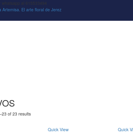
or whatsapp al 615533494
VOS
23 of 23 results
Quick View
Quick V