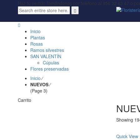
Haz tu pedido llamándonos por teléfono al 956 32 63 47 o p
Inicio
Plantas
Rosas
Ramos silvestres
SAN VALENTÍN
Cúpulas
Flores preservadas
Inicio
⁄
NUEVOS
⁄
(Page 3)
Carrito
NUE
Showing 19–
Quick View