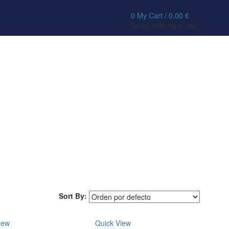
0
My Cart /
0,00
€
Sorry, nothing in cart.
Sort By:
iew
Quick View